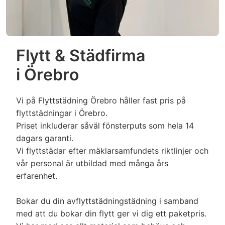
avfrostning inte hinner färdigställas, kan
avfläckning av väggar ingår i kök samt
timdebitering läggas till för färdigställande av
väggar i badrum ingår).
avfrostning)
Skurning av golv då de är väldigt smutsiga
✔
(utöver dammsugning och våttorkning).
Kamin / Öppen spis
Flytt & Städfirma
Specifik fogrengöring mellan kakel.
✔
i
Örebro
Dammsugning av aska.
✔
Normal avtorkning/enklare rengöring med
svamp ingår för att få bort tvålrester m.m.
In & utvändig våttorkning.
✔
Vi på Flyttstädning Örebro håller fast pris på
(Missfärgning av fogar kan ha uppstått om
flyttstädningar i Örebro.
detta inte underhållits under tiden du bott i
Glas i luckan rengörs.
✔
Priset inkluderar såväl fönsterputs som hela 14
bostaden, detta går inte bort vid normal
dagars garanti.
rengöring.)
Möbler
Vi flyttstädar efter mäklarsamfundets riktlinjer och
Urkoppling av lampor, armaturer,
✔
vår personal är utbildad med många års
Dammsugning av soffa/säng.
✔
tvättmaskin, diskmaskin med mera.
erfarenhet.
Dammtorkning.
Nedmontering eller isärplockning av
✔
✔
Bokar du din avflyttstädningstädning i samband
inredning eller liknande för att komma åt att
(Obs! Vi tillhandahåller ej några
med att du bokar din flytt ger vi dig ett paketpris.
✔
städa.