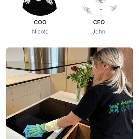
COO
CEO
Nicole
John