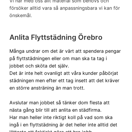
specialverktyg eller maskin för möbel/matt
Vi har med oss allt material som behövs och
(Även flytt av spis, badkar kyl/frys &
rengöring eller liknande.)
försöker alltid vara så anpassningsbara vi kan för
tvättmaskin/torktummlare, då vi inte vill
önskemål.
riskera skador).
Vattenlås / Golvbrunnar
Städning av tomt/trädgård
✔
(Kan tilläggas mot timdebitering).
Vattenlåset öppnas och rengörs invändigt.
Anlita Flyttstädning Örebro
✔
Vindsutrymme/förråd (Tillval).
✔
(Obs! Vi monterar ej isär rör eller liknande för
✔
Många undrar om det är värt att spendera pengar
invändig rengöring, djupare rengöring utförs
på flyttstädningen eller om man ska ta tag i
Utsida på fönsterbleck
✔
av spolfirma.)
jobbet och sköta det själv.
(Endast på balkongen om tillval av balkong
Det är inte helt ovanligt att våra kunder påbörjat
gjorts).
städningen men efter ett tag insett att det kräver
Rengöring mellan glas där fönster ej går att
✔
en större ansträning än man trott.
dela på.
Avslutar man jobbet så tänker dom flesta att
Rengöring av trasiga fönster.
✔
nästa gång blir till att anlita en städfirma.
Bortforsling av skräp eller lösa föremål som
✔
Har man heller inte riktigt koll på vad som ska
ska kastas.
ingå i en flyttstädning är det heller inte alltid det
lättaste att faktiskt göra ett bra jobb.