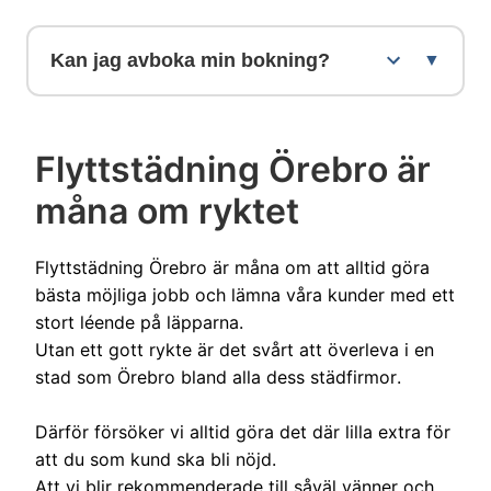
effektivt för att leverera högsta kvalitet
nöjdhetsgaranti som även täcker den
inom rimlig tid.
Kan jag avboka min bokning?
nyinflyttade hyresgästen eller köparen.
Om något inte skulle vara perfekt
Ja, vi erbjuder kostnadsfri avbokning.
kommer vi tillbaka och åtgärdar det
Detta ger dig flexibilitet om dina planer
Flyttstädning Örebro är
kostnadsfritt. Din tillfredsställelse är vår
skulle ändras. Kontakta oss så hjälper vi
måna om ryktet
högsta prioritet.
dig att omboka eller avboka.
Flyttstädning Örebro är måna om att alltid göra
bästa möjliga jobb och lämna våra kunder med ett
stort léende på läpparna.
Utan ett gott rykte är det svårt att överleva i en
stad som Örebro bland alla dess städfirmor.
Därför försöker vi alltid göra det där lilla extra för
att du som kund ska bli nöjd.
Att vi blir rekommenderade till såväl vänner och