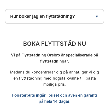
RUT du redan använt under året – det kan
ROK kan ta 6-10 timmar. Vi arbetar alltid
Vi erbjuder hela 14 dagars nöjdhetsgaranti
du enkelt kontrollera direkt hos
effektivt för att leverera högsta kvalitet
som även täcker den nyinflyttade
Hur bokar jag en flyttstädning?
Skatteverket.
inom rimlig tid.
hyresgästen eller köparen. Om något inte
skulle vara perfekt kommer vi tillbaka och
Boka enkelt online via formuläret på vår
åtgärdar det kostnadsfritt. Din
prissida. Du väljer datum, anger din
tillfredsställelse är vår högsta prioritet.
bostads storlek och får ett fast pris direkt.
BOKA FLYTTSTÄD NU
Hela bokningen tar under 5 minuter.
Vi på Flyttstädning Örebro är specialiserade på
flyttstädningar.
Medans du koncentrerar dig på annat, ger vi dig
en flyttstädning med högsta kvalité till bästa
möjliga pris.
Fönsterputs ingår i priset och även en garanti
på hela 14 dagar.