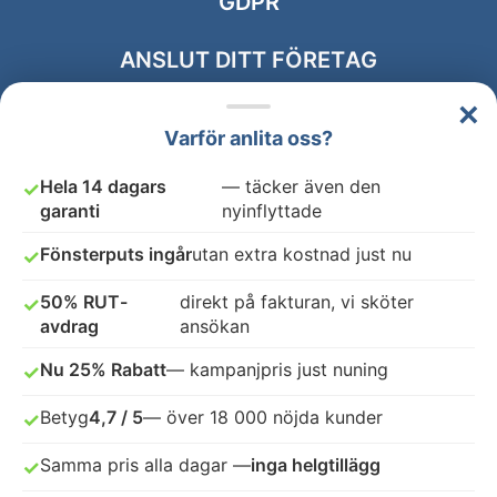
GDPR
ANSLUT DITT FÖRETAG
×
Varför anlita oss?
Hela 14 dagars
— täcker även den
✓
garanti
nyinflyttade
Fönsterputs ingår
utan extra kostnad just nu
✓
50% RUT-
direkt på fakturan, vi sköter
✓
avdrag
ansökan
Nu 25% Rabatt
— kampanjpris just nuning
✓
Betyg
4,7 / 5
— över 18 000 nöjda kunder
✓
Samma pris alla dagar —
inga helgtillägg
✓