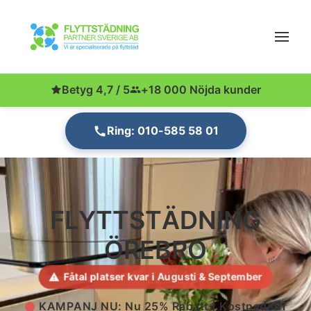
Betyg 4,7 / 5
+18 000 Nöjda kunder
Ring: 010-585 58 01
FLYTTSTÄDNING
ÖREBRO
Fåtal platser kvar i Augusti & September
KAMPANJ NU: Nu 25% Rabatt | Kostnadsfri